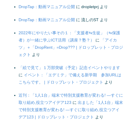
DropTap：動画マニュアル公開
に
dropletprj
より
DropTap：動画マニュアル公開
に
流しのST
より
2022年にやりたい事その１：「支援者⇆生徒」（⇆保護
者）が一緒に学ぶICT活用（講座？塾？）
に
「アイカ
ツ」＋「DropRent」=Drop??? | ドロップレット・プロジ
ェクト
より
「絵で見て」１万部突破（予定）記念イベントやります
に
イベント：「エデミテ」で備える新学期 参加URLは
こちらです。 | ドロップレット・プロジェクト
より
近刊：「1人1台」端末で特別支援教育が変わる! ―すぐに
取り組め,役立つアイデア123
に
出ました「1人1台」端末
で特別支援教育が変わる! ―すぐに取り組め,役立つアイ
デア123 | ドロップレット・プロジェクト
より