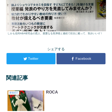
しかも信州ABA研究会の恩人、親愛なる高津様と連続で目次に載って、気分いいぞ！
シェアする
Twitter
Facebook
関連記事
ROCA
書籍紹介