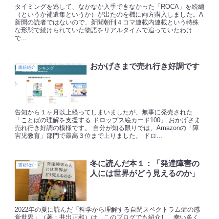
タイミングを逃して、なかなか入手できなかった「ROCA」を続編
（というか補遺集というか）が出たのを機に両方購入しました。A
新聞の読者ではないので、新聞朝刊４コマ連載内連載という特殊
な形態で続けられていた物語をリアルタイムで追っていたわけ
で...
おかげさまで売れ行き好調です
書籍紹介
告知から１ヶ月以上経ってしまいましたが、無事に発売された
「ことばの理解を支援する ドロップス絵カード100」 おかげさま
売れ行き好調の模様です。 自分が知る限りでは、Amazonの「障
害児教育」部門で最高３位まで上りました。 ドロ...
冬に読んだ本１：「発達障害の
書籍紹介
人には世界がどう見えるのか」
2022年の夏に読んだ「科学から理解する自閉スペクトラム症の感
覚世界」（著：井出正和）は、このブログでも紹介し、幸い多く