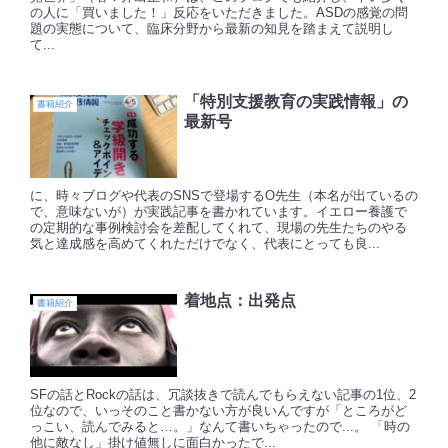
の人に「買いました！」反応をいただきました。ASDの感覚の問
題の実態について、臨床分野から最新の知見を踏まえて説明し
て...
「特別支援教育の実践情報」の
書籍紹介
最新号
に、時々ブログや代表のSNSで登場するO先生（本名が出ているの
で、意味ないが）が実践記事を書かれています。イエロー養護で
の定期的な事例検討会を差配してくれて、現場の先生たちのやる
気と達成感を高めてくれただけでなく、代表にとっても良...
着地点：出発点
書籍紹介
SFの話とRockの話は、冗談抜きで読んでもらえない記事の1位、2
位なので、いっそのこと書かない方が良いんですが「ところがど
っこい、読んでみると…。」なんて書いちゃったので...。 「時の
他に敵なし」掛け値無しに面白かったで...