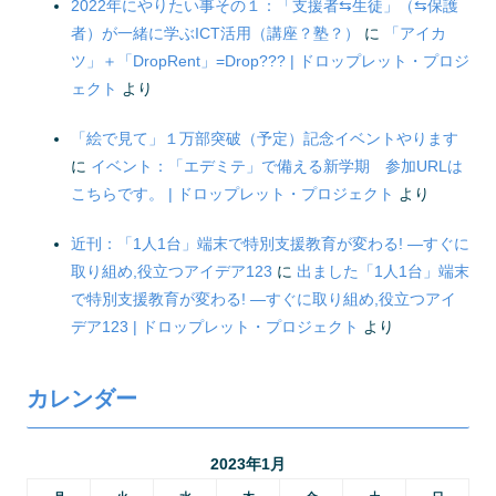
2022年にやりたい事その１：「支援者⇆生徒」（⇆保護
者）が一緒に学ぶICT活用（講座？塾？）
に
「アイカ
ツ」＋「DropRent」=Drop??? | ドロップレット・プロジ
ェクト
より
「絵で見て」１万部突破（予定）記念イベントやります
に
イベント：「エデミテ」で備える新学期 参加URLは
こちらです。 | ドロップレット・プロジェクト
より
近刊：「1人1台」端末で特別支援教育が変わる! ―すぐに
取り組め,役立つアイデア123
に
出ました「1人1台」端末
で特別支援教育が変わる! ―すぐに取り組め,役立つアイ
デア123 | ドロップレット・プロジェクト
より
カレンダー
2023年1月