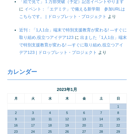
「絵で見て」１万部突破（予定）記念イベントやります
に
イベント：「エデミテ」で備える新学期 参加URLは
こちらです。 | ドロップレット・プロジェクト
より
近刊：「1人1台」端末で特別支援教育が変わる! ―すぐに
取り組め,役立つアイデア123
に
出ました「1人1台」端末
で特別支援教育が変わる! ―すぐに取り組め,役立つアイ
デア123 | ドロップレット・プロジェクト
より
カレンダー
2023年1月
月
火
水
木
金
土
日
1
2
3
4
5
6
7
8
9
10
11
12
13
14
15
16
17
18
19
20
21
22
23
24
25
26
27
28
29