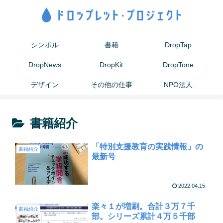
シンボル
書籍
DropTap
DropNews
DropKit
DropTone
デザイン
その他の仕事
NPO法人
書籍紹介
「特別支援教育の実践情報」の
書籍紹介
最新号
2022.04.15
楽々１が増刷。合計３万７千
書籍紹介
部。シリーズ累計４万５千部