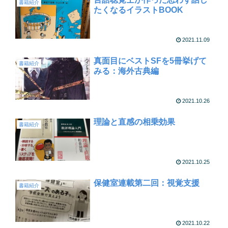
書籍紹介
たくなるイラストBOOK
2021.11.09
真面目にベストSFを5冊挙げて
書籍紹介
みる：海外古典編
2021.10.26
理論と直感の相乗効果
書籍紹介
2021.10.25
保健室連載第二回：視覚支援
書籍紹介
2021.10.22