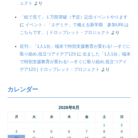
ェクト
より
「絵で見て」１万部突破（予定）記念イベントやります
に
イベント：「エデミテ」で備える新学期 参加URLは
こちらです。 | ドロップレット・プロジェクト
より
近刊：「1人1台」端末で特別支援教育が変わる! ―すぐに
取り組め,役立つアイデア123
に
出ました「1人1台」端末
で特別支援教育が変わる! ―すぐに取り組め,役立つアイ
デア123 | ドロップレット・プロジェクト
より
カレンダー
2026年8月
月
火
水
木
金
土
日
1
2
3
4
5
6
7
8
9
10
11
12
13
14
15
16