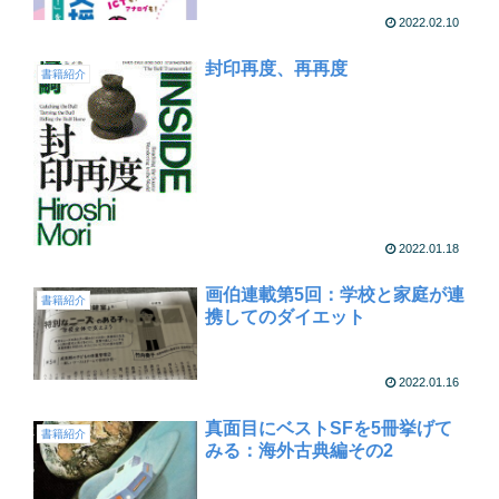
2022.02.10
封印再度、再再度
書籍紹介
2022.01.18
画伯連載第5回：学校と家庭が連
書籍紹介
携してのダイエット
2022.01.16
真面目にベストSFを5冊挙げて
書籍紹介
みる：海外古典編その2