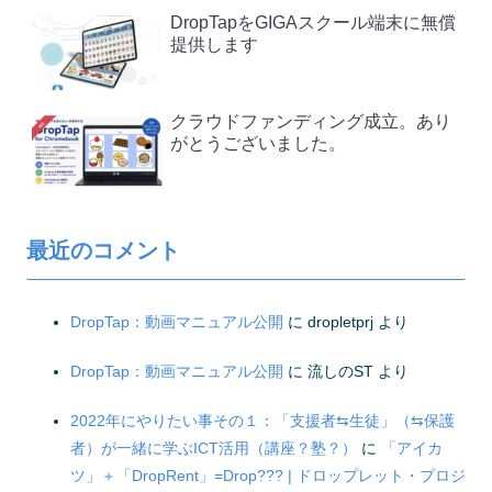
DropTapをGIGAスクール端末に無償
提供します
クラウドファンディング成立。あり
がとうございました。
最近のコメント
DropTap：動画マニュアル公開
に
dropletprj
より
DropTap：動画マニュアル公開
に
流しのST
より
2022年にやりたい事その１：「支援者⇆生徒」（⇆保護
者）が一緒に学ぶICT活用（講座？塾？）
に
「アイカ
ツ」＋「DropRent」=Drop??? | ドロップレット・プロジ