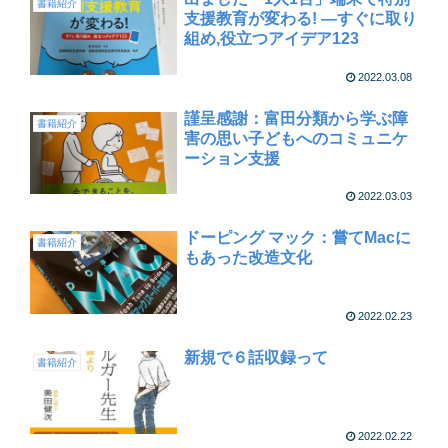
書籍紹介
支援教育が変わる! ―すぐに取り
組め,役立つアイデア123
2022.03.08
謹呈感謝：富田分類から学ぶ障
書籍紹介
害の思い子どもへのコミュニケ
ーション支援
2022.03.03
ドーピング マック：嘗てMacに
書籍紹介
もあった改造文化
2022.02.23
新規で６話収録って
書籍紹介
2022.02.22