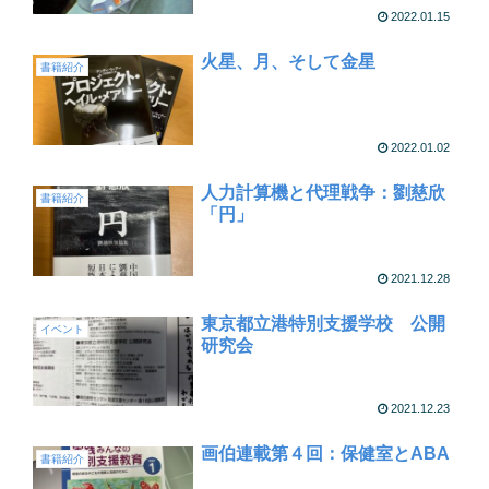
2022.01.15
火星、月、そして金星
書籍紹介
2022.01.02
人力計算機と代理戦争：劉慈欣
書籍紹介
「円」
2021.12.28
東京都立港特別支援学校 公開
イベント
研究会
2021.12.23
画伯連載第４回：保健室とABA
書籍紹介