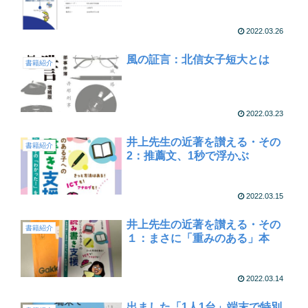
2022.03.26
風の証言：北信女子短大とは
書籍紹介
2022.03.23
井上先生の近著を讃える・その
書籍紹介
2：推薦文、1秒で浮かぶ
2022.03.15
井上先生の近著を讃える・その
書籍紹介
１：まさに「重みのある」本
2022.03.14
出ました「1人1台」端末で特別