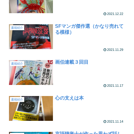
2021.12.22
SFマンガ傑作選（かなり売れて
書籍紹介
る模様）
2021.11.29
画伯連載３回目
書籍紹介
2021.11.17
心の支えは本
書籍紹介
2021.11.14
言語聴覚士が作った思わず話し