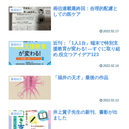
画伯連載最終回：合理的配慮と
書籍紹介
しての医ケア
2022.02.17
近刊：「1人1台」端末で特別支
書籍紹介
援教育が変わる! ―すぐに取り組
め,役立つアイデア123
2022.02.14
「福井の天才」最後の作品
書籍紹介
2022.02.13
井上賞子先生の新刊、書影が出
書籍紹介
ました