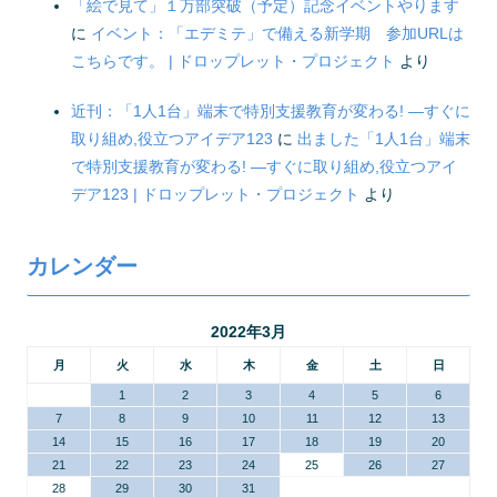
「絵で見て」１万部突破（予定）記念イベントやります
に
イベント：「エデミテ」で備える新学期 参加URLは
こちらです。 | ドロップレット・プロジェクト
より
近刊：「1人1台」端末で特別支援教育が変わる! ―すぐに
取り組め,役立つアイデア123
に
出ました「1人1台」端末
で特別支援教育が変わる! ―すぐに取り組め,役立つアイ
デア123 | ドロップレット・プロジェクト
より
カレンダー
2022年3月
月
火
水
木
金
土
日
1
2
3
4
5
6
7
8
9
10
11
12
13
14
15
16
17
18
19
20
21
22
23
24
25
26
27
28
29
30
31