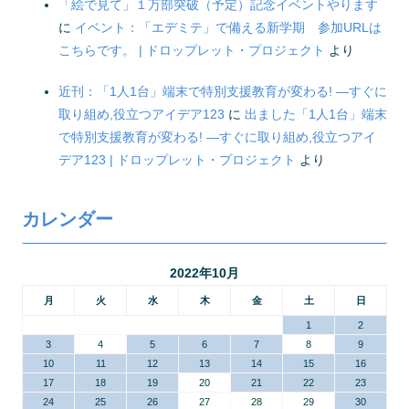
「絵で見て」１万部突破（予定）記念イベントやります
に
イベント：「エデミテ」で備える新学期 参加URLは
こちらです。 | ドロップレット・プロジェクト
より
近刊：「1人1台」端末で特別支援教育が変わる! ―すぐに
取り組め,役立つアイデア123
に
出ました「1人1台」端末
で特別支援教育が変わる! ―すぐに取り組め,役立つアイ
デア123 | ドロップレット・プロジェクト
より
カレンダー
2022年10月
月
火
水
木
金
土
日
1
2
3
4
5
6
7
8
9
10
11
12
13
14
15
16
17
18
19
20
21
22
23
24
25
26
27
28
29
30