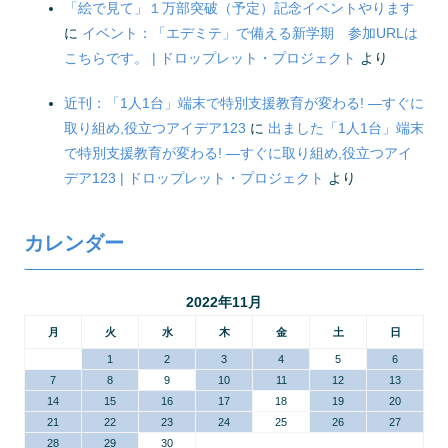
「絵で見て」１万部突破（予定）記念イベントやります
に
イベント：「エデミテ」で備える新学期 参加URLは
こちらです。 | ドロップレット・プロジェクト
より
近刊：「1人1台」端末で特別支援教育が変わる! ―すぐに
取り組め,役立つアイデア123
に
出ました「1人1台」端末
で特別支援教育が変わる! ―すぐに取り組め,役立つアイ
デア123 | ドロップレット・プロジェクト
より
カレンダー
2022年11月
月
火
水
木
金
土
日
1
2
3
4
5
6
7
8
9
10
11
12
13
14
15
16
17
18
19
20
21
22
23
24
25
26
27
28
29
30