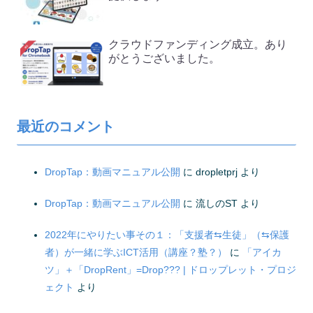
クラウドファンディング成立。あり
がとうございました。
最近のコメント
DropTap：動画マニュアル公開
に
dropletprj
より
DropTap：動画マニュアル公開
に
流しのST
より
2022年にやりたい事その１：「支援者⇆生徒」（⇆保護
者）が一緒に学ぶICT活用（講座？塾？）
に
「アイカ
ツ」＋「DropRent」=Drop??? | ドロップレット・プロジ
ェクト
より