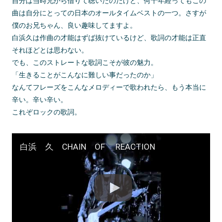
自分は当時兄から借りて聴いたのだけど、何十年経ってもこの
曲は自分にとっての日本のオールタイムベストの一つ。さすが
僕のお兄ちゃん、良い趣味してますよ。
白浜久は作曲の才能はずば抜けているけど、歌詞の才能は正直
それほどとは思わない。
でも、このストレートな歌詞こそが彼の魅力。
「生きることがこんなに難しい事だったのか」
なんてフレーズをこんなメロディーで歌われたら、もう本当に
辛い。辛い辛い。
これぞロックの歌詞。
白浜 久 CHAIN OF REACTION