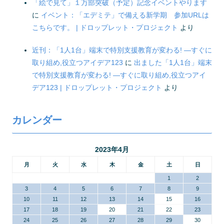
「絵で見て」１万部突破（予定）記念イベントやります
に
イベント：「エデミテ」で備える新学期 参加URLは
こちらです。 | ドロップレット・プロジェクト
より
近刊：「1人1台」端末で特別支援教育が変わる! ―すぐに
取り組め,役立つアイデア123
に
出ました「1人1台」端末
で特別支援教育が変わる! ―すぐに取り組め,役立つアイ
デア123 | ドロップレット・プロジェクト
より
カレンダー
2023年4月
月
火
水
木
金
土
日
1
2
3
4
5
6
7
8
9
10
11
12
13
14
15
16
17
18
19
20
21
22
23
24
25
26
27
28
29
30