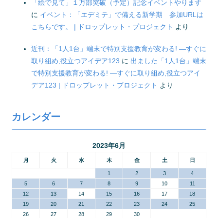
「絵で見て」１万部突破（予定）記念イベントやります
に
イベント：「エデミテ」で備える新学期 参加URLは
こちらです。 | ドロップレット・プロジェクト
より
近刊：「1人1台」端末で特別支援教育が変わる! ―すぐに
取り組め,役立つアイデア123
に
出ました「1人1台」端末
で特別支援教育が変わる! ―すぐに取り組め,役立つアイ
デア123 | ドロップレット・プロジェクト
より
カレンダー
2023年6月
月
火
水
木
金
土
日
1
2
3
4
5
6
7
8
9
10
11
12
13
14
15
16
17
18
19
20
21
22
23
24
25
26
27
28
29
30