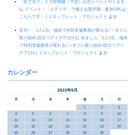
「絵で見て」１万部突破（予定）記念イベントやります
に
イベント：「エデミテ」で備える新学期 参加URLは
こちらです。 | ドロップレット・プロジェクト
より
近刊：「1人1台」端末で特別支援教育が変わる! ―すぐに
取り組め,役立つアイデア123
に
出ました「1人1台」端末
で特別支援教育が変わる! ―すぐに取り組め,役立つアイ
デア123 | ドロップレット・プロジェクト
より
カレンダー
2023年9月
月
火
水
木
金
土
日
1
2
3
4
5
6
7
8
9
10
11
12
13
14
15
16
17
18
19
20
21
22
23
24
25
26
27
28
29
30