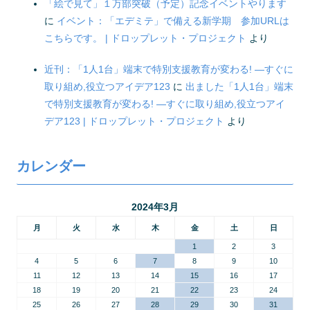
「絵で見て」１万部突破（予定）記念イベントやります
に
イベント：「エデミテ」で備える新学期 参加URLは
こちらです。 | ドロップレット・プロジェクト
より
近刊：「1人1台」端末で特別支援教育が変わる! ―すぐに
取り組め,役立つアイデア123
に
出ました「1人1台」端末
で特別支援教育が変わる! ―すぐに取り組め,役立つアイ
デア123 | ドロップレット・プロジェクト
より
カレンダー
2024年3月
月
火
水
木
金
土
日
1
2
3
4
5
6
7
8
9
10
11
12
13
14
15
16
17
18
19
20
21
22
23
24
25
26
27
28
29
30
31