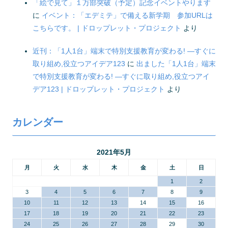
「絵で見て」１万部突破（予定）記念イベントやります
に
イベント：「エデミテ」で備える新学期 参加URLは
こちらです。 | ドロップレット・プロジェクト
より
近刊：「1人1台」端末で特別支援教育が変わる! ―すぐに
取り組め,役立つアイデア123
に
出ました「1人1台」端末
で特別支援教育が変わる! ―すぐに取り組め,役立つアイ
デア123 | ドロップレット・プロジェクト
より
カレンダー
2021年5月
月
火
水
木
金
土
日
1
2
3
4
5
6
7
8
9
10
11
12
13
14
15
16
17
18
19
20
21
22
23
24
25
26
27
28
29
30