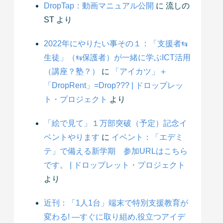
DropTap：動画マニュアル公開
に
流しの
ST
より
2022年にやりたい事その１：「支援者⇆
生徒」（⇆保護者）が一緒に学ぶICT活用
（講座？塾？）
に
「アイカツ」＋
「DropRent」=Drop??? | ドロップレッ
ト・プロジェクト
より
「絵で見て」１万部突破（予定）記念イ
ベントやります
に
イベント：「エデミ
テ」で備える新学期 参加URLはこちら
です。 | ドロップレット・プロジェクト
より
近刊：「1人1台」端末で特別支援教育が
変わる! ―すぐに取り組め,役立つアイデ