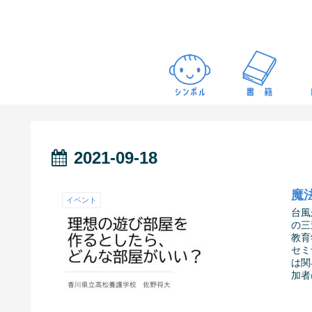
2021-09-18
魔法
イベント
台風
の三
教育
セミ
は関
加者