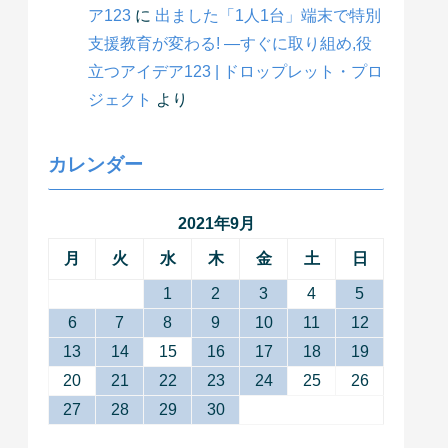
ア123
に
出ました「1人1台」端末で特別
支援教育が変わる! ―すぐに取り組め,役
立つアイデア123 | ドロップレット・プロ
ジェクト
より
カレンダー
2021年9月
月
火
水
木
金
土
日
1
2
3
4
5
6
7
8
9
10
11
12
13
14
15
16
17
18
19
20
21
22
23
24
25
26
27
28
29
30