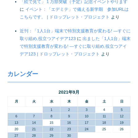
「絵で見て」１万部突破（予定）記念イベントやります
に
イベント：「エデミテ」で備える新学期 参加URLは
こちらです。 | ドロップレット・プロジェクト
より
近刊：「1人1台」端末で特別支援教育が変わる! ―すぐに
取り組め,役立つアイデア123
に
出ました「1人1台」端末
で特別支援教育が変わる! ―すぐに取り組め,役立つアイ
デア123 | ドロップレット・プロジェクト
より
カレンダー
2021年9月
月
火
水
木
金
土
日
1
2
3
4
5
6
7
8
9
10
11
12
13
14
15
16
17
18
19
20
21
22
23
24
25
26
27
28
29
30