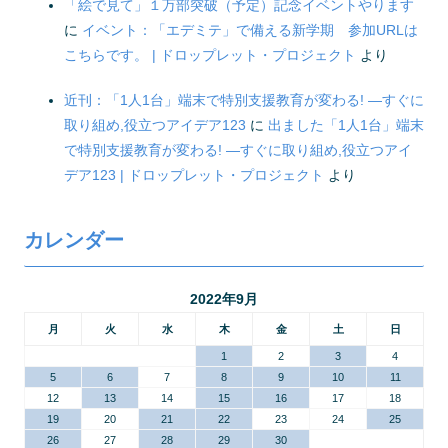
「絵で見て」１万部突破（予定）記念イベントやります
に
イベント：「エデミテ」で備える新学期 参加URLは
こちらです。 | ドロップレット・プロジェクト
より
近刊：「1人1台」端末で特別支援教育が変わる! ―すぐに
取り組め,役立つアイデア123
に
出ました「1人1台」端末
で特別支援教育が変わる! ―すぐに取り組め,役立つアイ
デア123 | ドロップレット・プロジェクト
より
カレンダー
2022年9月
月
火
水
木
金
土
日
1
2
3
4
5
6
7
8
9
10
11
12
13
14
15
16
17
18
19
20
21
22
23
24
25
26
27
28
29
30