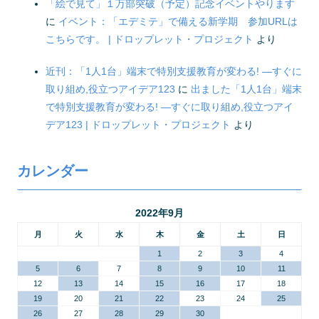
「絵で見て」１万部突破（予定）記念イベントやります
に
イベント：「エデミテ」で備える新学期 参加URLは
こちらです。 | ドロップレット・プロジェクト
より
近刊：「1人1台」端末で特別支援教育が変わる! ―すぐに
取り組め,役立つアイデア123
に
出ました「1人1台」端末
で特別支援教育が変わる! ―すぐに取り組め,役立つアイ
デア123 | ドロップレット・プロジェクト
より
カレンダー
2022年9月
月
火
水
木
金
土
日
1
2
3
4
5
6
7
8
9
10
11
12
13
14
15
16
17
18
19
20
21
22
23
24
25
26
27
28
29
30