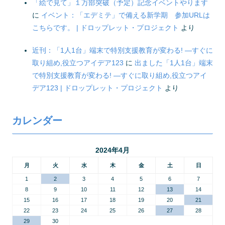
「絵で見て」１万部突破（予定）記念イベントやります
に
イベント：「エデミテ」で備える新学期 参加URLは
こちらです。 | ドロップレット・プロジェクト
より
近刊：「1人1台」端末で特別支援教育が変わる! ―すぐに
取り組め,役立つアイデア123
に
出ました「1人1台」端末
で特別支援教育が変わる! ―すぐに取り組め,役立つアイ
デア123 | ドロップレット・プロジェクト
より
カレンダー
2024年4月
月
火
水
木
金
土
日
1
2
3
4
5
6
7
8
9
10
11
12
13
14
15
16
17
18
19
20
21
22
23
24
25
26
27
28
29
30