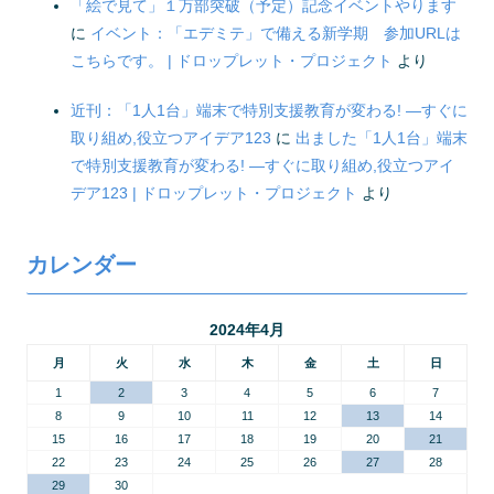
「絵で見て」１万部突破（予定）記念イベントやります
に
イベント：「エデミテ」で備える新学期 参加URLは
こちらです。 | ドロップレット・プロジェクト
より
近刊：「1人1台」端末で特別支援教育が変わる! ―すぐに
取り組め,役立つアイデア123
に
出ました「1人1台」端末
で特別支援教育が変わる! ―すぐに取り組め,役立つアイ
デア123 | ドロップレット・プロジェクト
より
カレンダー
2024年4月
月
火
水
木
金
土
日
1
2
3
4
5
6
7
8
9
10
11
12
13
14
15
16
17
18
19
20
21
22
23
24
25
26
27
28
29
30