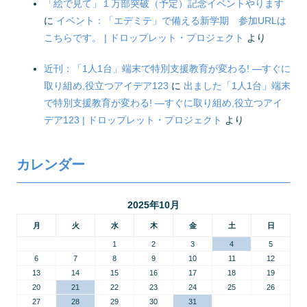
「絵で見て」１万部突破（予定）記念イベントやります
に
イベント：「エデミテ」で備える新学期 参加URLは
こちらです。 | ドロップレット・プロジェクト
より
近刊：「1人1台」端末で特別支援教育が変わる! ―すぐに
取り組め,役立つアイデア123
に
出ました「1人1台」端末
で特別支援教育が変わる! ―すぐに取り組め,役立つアイ
デア123 | ドロップレット・プロジェクト
より
カレンダー
2025年10月
月
火
水
木
金
土
日
1
2
3
4
5
6
7
8
9
10
11
12
13
14
15
16
17
18
19
20
21
22
23
24
25
26
27
28
29
30
31