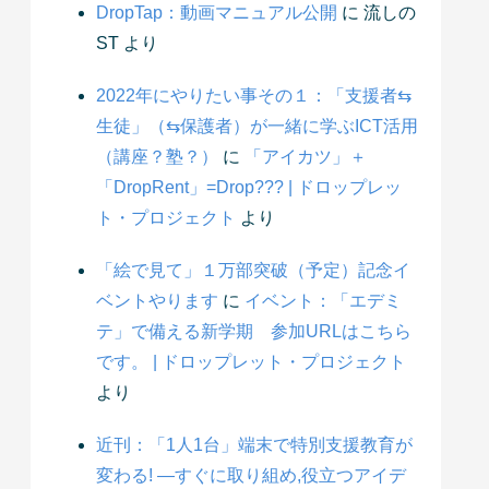
DropTap：動画マニュアル公開
に
流しの
ST
より
2022年にやりたい事その１：「支援者⇆
生徒」（⇆保護者）が一緒に学ぶICT活用
（講座？塾？）
に
「アイカツ」＋
「DropRent」=Drop??? | ドロップレッ
ト・プロジェクト
より
「絵で見て」１万部突破（予定）記念イ
ベントやります
に
イベント：「エデミ
テ」で備える新学期 参加URLはこちら
です。 | ドロップレット・プロジェクト
より
近刊：「1人1台」端末で特別支援教育が
変わる! ―すぐに取り組め,役立つアイデ