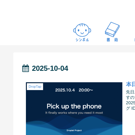
2025-10-04
本日
DropTap
先日
すので
20
グ I