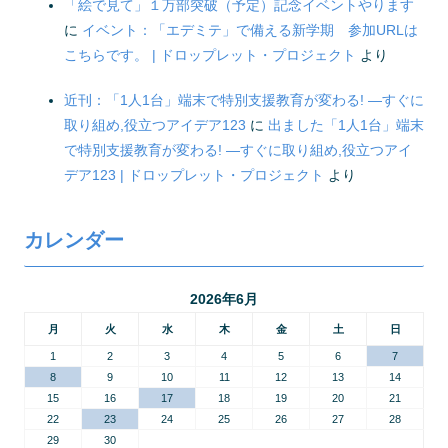
「絵で見て」１万部突破（予定）記念イベントやります
に
イベント：「エデミテ」で備える新学期 参加URLは
こちらです。 | ドロップレット・プロジェクト
より
近刊：「1人1台」端末で特別支援教育が変わる! ―すぐに
取り組め,役立つアイデア123
に
出ました「1人1台」端末
で特別支援教育が変わる! ―すぐに取り組め,役立つアイ
デア123 | ドロップレット・プロジェクト
より
カレンダー
2026年6月
月
火
水
木
金
土
日
1
2
3
4
5
6
7
8
9
10
11
12
13
14
15
16
17
18
19
20
21
22
23
24
25
26
27
28
29
30