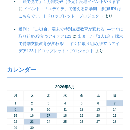
「絵で見て」１万部突破（予定）記念イベントやります
に
イベント：「エデミテ」で備える新学期 参加URLは
こちらです。 | ドロップレット・プロジェクト
より
近刊：「1人1台」端末で特別支援教育が変わる! ―すぐに
取り組め,役立つアイデア123
に
出ました「1人1台」端末
で特別支援教育が変わる! ―すぐに取り組め,役立つアイ
デア123 | ドロップレット・プロジェクト
より
カレンダー
2026年6月
月
火
水
木
金
土
日
1
2
3
4
5
6
7
8
9
10
11
12
13
14
15
16
17
18
19
20
21
22
23
24
25
26
27
28
29
30