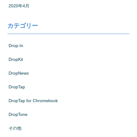
2020年4月
カテゴリー
Drop-In
DropKit
DropNews
DropTap
DropTap for Chromebook
DropTone
その他