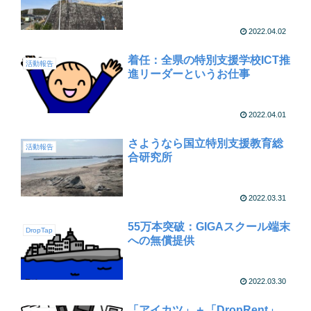
2022.04.02
着任：全県の特別支援学校ICT推
活動報告
進リーダーというお仕事
2022.04.01
さようなら国立特別支援教育総
活動報告
合研究所
2022.03.31
55万本突破：GIGAスクール端末
DropTap
への無償提供
2022.03.30
「アイカツ」＋「DropRent」