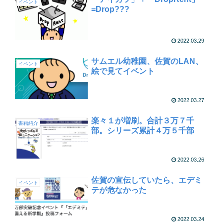
イベント
=Drop???
2022.03.29
サムエル幼稚園、佐賀のLAN、
イベント
絵で見てイベント
2022.03.27
楽々１が増刷。合計３万７千
書籍紹介
部。シリーズ累計４万５千部
2022.03.26
佐賀の宣伝していたら、エデミ
イベント
テが危なかった
2022.03.24