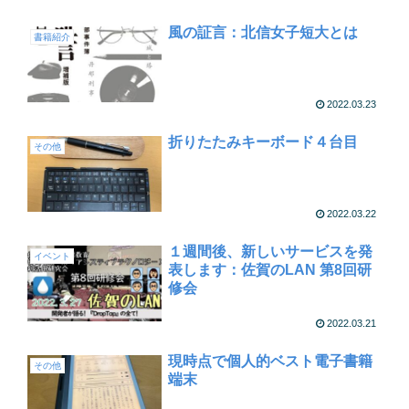
風の証言：北信女子短大とは
書籍紹介
2022.03.23
折りたたみキーボード４台目
その他
2022.03.22
１週間後、新しいサービスを発
イベント
表します：佐賀のLAN 第8回研
修会
2022.03.21
現時点で個人的ベスト電子書籍
その他
端末