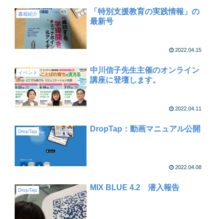
「特別支援教育の実践情報」の
書籍紹介
最新号
2022.04.15
中川信子先生主催のオンライン
イベント
講座に登壇します。
2022.04.11
DropTap：動画マニュアル公開
DropTap
2022.04.08
MIX BLUE 4.2 潜入報告
DropTap