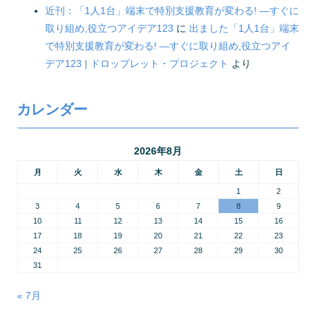
近刊：「1人1台」端末で特別支援教育が変わる! ―すぐに
取り組め,役立つアイデア123
に
出ました「1人1台」端末
で特別支援教育が変わる! ―すぐに取り組め,役立つアイ
デア123 | ドロップレット・プロジェクト
より
カレンダー
2026年8月
月
火
水
木
金
土
日
1
2
3
4
5
6
7
8
9
10
11
12
13
14
15
16
17
18
19
20
21
22
23
24
25
26
27
28
29
30
31
« 7月