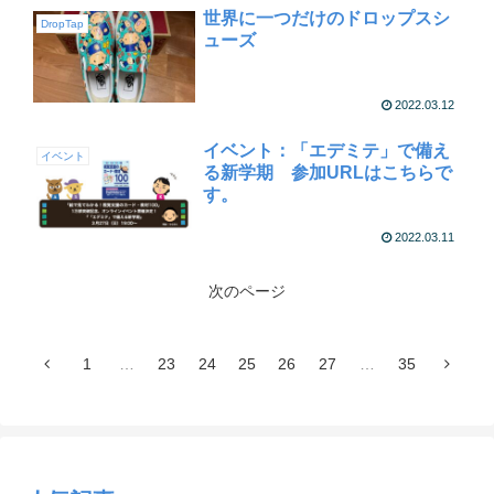
世界に一つだけのドロップスシ
DropTap
ューズ
2022.03.12
イベント：「エデミテ」で備え
イベント
る新学期 参加URLはこちらで
す。
2022.03.11
次のページ
1
…
23
24
25
26
27
…
35