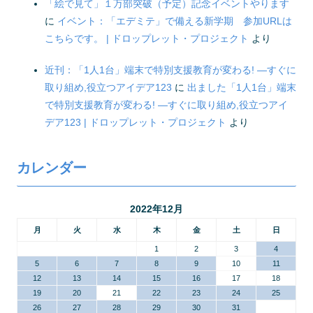
「絵で見て」１万部突破（予定）記念イベントやります
に
イベント：「エデミテ」で備える新学期 参加URLは
こちらです。 | ドロップレット・プロジェクト
より
近刊：「1人1台」端末で特別支援教育が変わる! ―すぐに
取り組め,役立つアイデア123
に
出ました「1人1台」端末
で特別支援教育が変わる! ―すぐに取り組め,役立つアイ
デア123 | ドロップレット・プロジェクト
より
カレンダー
2022年12月
月
火
水
木
金
土
日
1
2
3
4
5
6
7
8
9
10
11
12
13
14
15
16
17
18
19
20
21
22
23
24
25
26
27
28
29
30
31