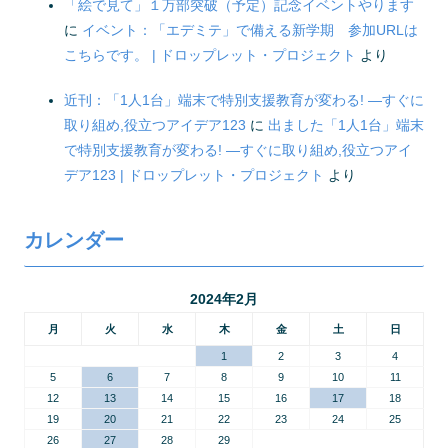
「絵で見て」１万部突破（予定）記念イベントやります
に
イベント：「エデミテ」で備える新学期 参加URLは
こちらです。 | ドロップレット・プロジェクト
より
近刊：「1人1台」端末で特別支援教育が変わる! ―すぐに
取り組め,役立つアイデア123
に
出ました「1人1台」端末
で特別支援教育が変わる! ―すぐに取り組め,役立つアイ
デア123 | ドロップレット・プロジェクト
より
カレンダー
2024年2月
月
火
水
木
金
土
日
1
2
3
4
5
6
7
8
9
10
11
12
13
14
15
16
17
18
19
20
21
22
23
24
25
26
27
28
29